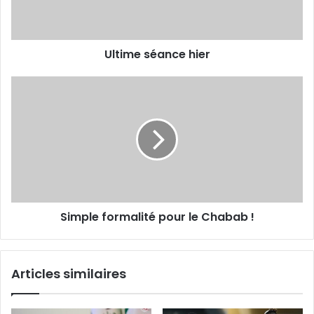
Ultime séance hier
Simple
formalité
pour
le
Chabab
!
Simple formalité pour le Chabab !
Articles similaires