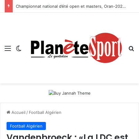
Championnat national d’été open et masters, Oran-2026 — Le CRB s’adjuge le titre
Menu
Switch skin
R
Accueil
/
Football Algérien
Football Algérien
Vandenbroeck : «La LDC est