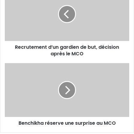
gardien
de
but,
décision
après
le
MCO
Recrutement d’un gardien de but, décision
après le MCO
Benchikha
réserve
une
surprise
au
MCO
Benchikha réserve une surprise au MCO