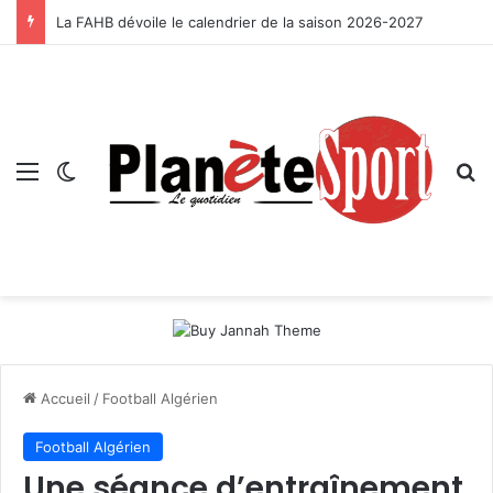
La FAHB dévoile le calendrier de la saison 2026-2027
Menu
Switch skin
R
Accueil
/
Football Algérien
Football Algérien
Une séance d’entraînement