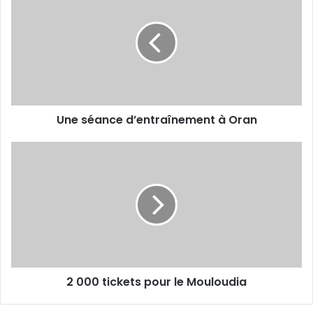
séance
d’entraînement
à
Oran
Une séance d’entraînement à Oran
2
000
tickets
pour
le
Mouloudia
2 000 tickets pour le Mouloudia