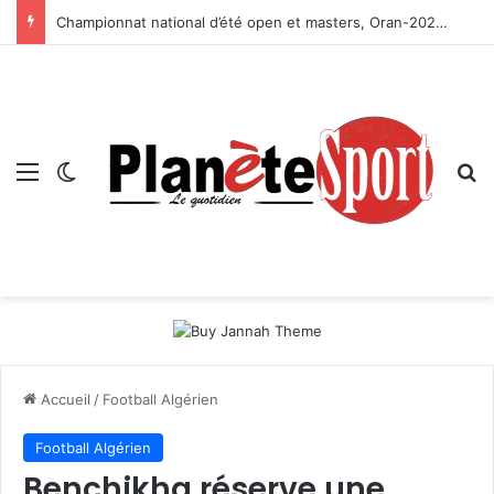
Championnat national d’été open et masters, Oran-2026 — Le CRB s’adjuge le titre
Menu
Switch skin
R
Accueil
/
Football Algérien
Football Algérien
Benchikha réserve une