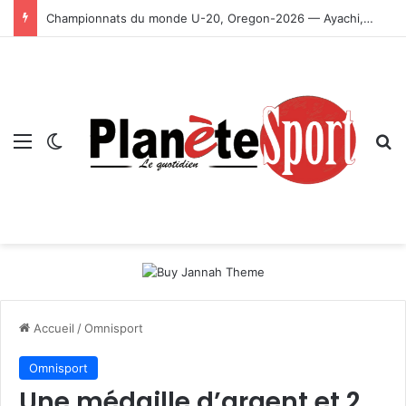
Championnats du monde U-20, Oregon-2026 — Ayachi, Dissa, Touahria et Ghezali en finale
Menu
Switch skin
R
Accueil
/
Omnisport
Omnisport
Une médaille d’argent et 2