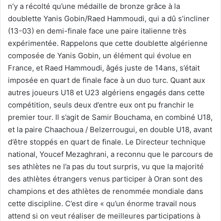
n’y a récolté qu’une médaille de bronze grâce à la
doublette Yanis Gobin/Raed Hammoudi, qui a dû s’incliner
(13-03) en demi-finale face une paire italienne très
expérimentée. Rappelons que cette doublette algérienne
composée de Yanis Gobin, un élément qui évolue en
France, et Raed Hammoudi, âgés juste de 14ans, s’était
imposée en quart de finale face à un duo turc. Quant aux
autres joueurs U18 et U23 algériens engagés dans cette
compétition, seuls deux d’entre eux ont pu franchir le
premier tour. Il s’agit de Samir Bouchama, en combiné U18,
et la paire Chaachoua / Belzerrougui, en double U18, avant
d’être stoppés en quart de finale. Le Directeur technique
national, Youcef Mezaghrani, a reconnu que le parcours de
ses athlètes ne l’a pas du tout surpris, vu que la majorité
des athlètes étrangers venus participer à Oran sont des
champions et des athlètes de renommée mondiale dans
cette discipline. C’est dire « qu’un énorme travail nous
attend si on veut réaliser de meilleures participations à