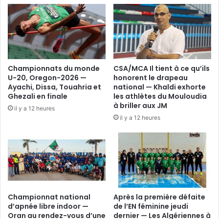
Championnats du monde
CSA/MCA Il tient à ce qu’ils
U-20, Oregon-2026 —
honorent le drapeau
Ayachi, Dissa, Touahria et
national — Khaldi exhorte
Ghezali en finale
les athlètes du Mouloudia
à briller aux JM
il y a 12 heures
il y a 12 heures
Championnat national
Après la première défaite
d’apnée libre indoor —
de l’EN féminine jeudi
Oran au rendez-vous d’une
dernier — Les Algériennes à