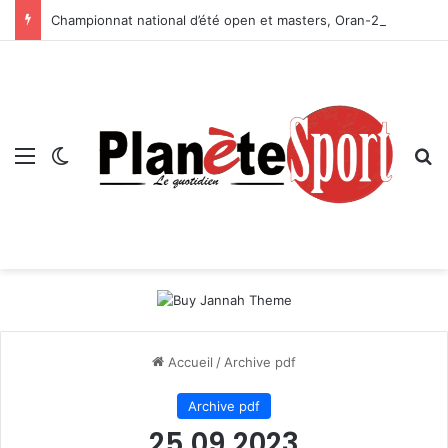
Championnat national d’été open et masters, Oran-2026 — Le CRB s’adjuge le titre
Menu
Switch skin
R
Accueil
/
Archive pdf
Archive pdf
25 09 2023