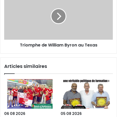
de
William
Byron
au
Texas
Triomphe de William Byron au Texas
Articles similaires
06 08 2026
05 08 2026