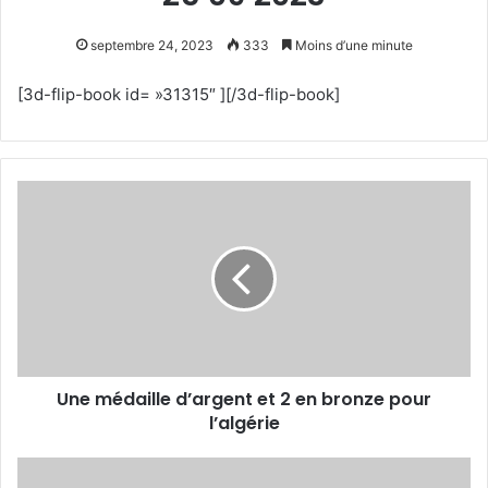
septembre 24, 2023
333
Moins d’une minute
[3d-flip-book id= »31315″ ][/3d-flip-book]
Une
médaille
d’argent
et
2
en
bronze
pour
l’algérie
Une médaille d’argent et 2 en bronze pour
l’algérie
Triomphe