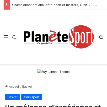
Championnat national d’été open et masters, Oran-2026 — Le CRB s’adjuge le titre
Menu
Switch skin
R
Accueil
/
Basket
Basket
Omnisport