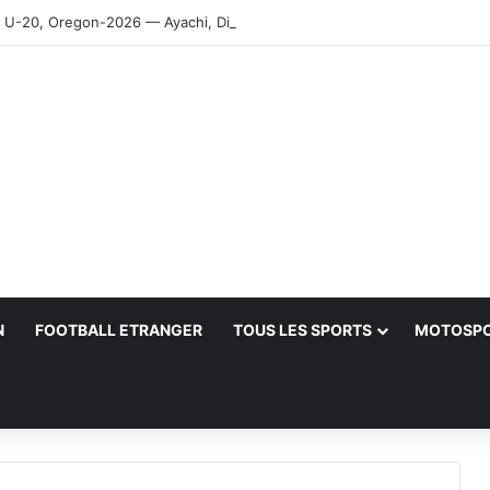
-20, Oregon-2026 — Ayachi, Dissa, Touahria et Ghezali en finale
N
FOOTBALL ETRANGER
TOUS LES SPORTS
MOTOSP
her