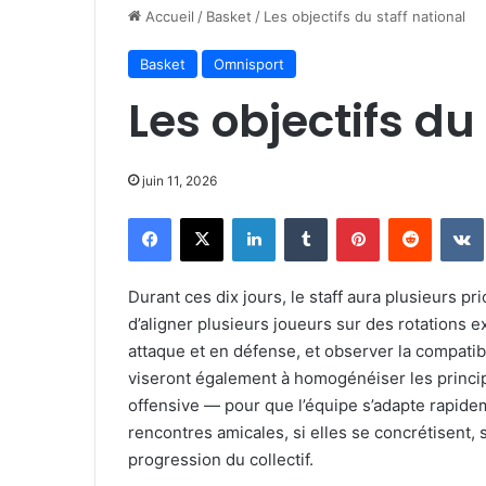
Accueil
/
Basket
/
Les objectifs du staff national
Basket
Omnisport
Les objectifs du
juin 11, 2026
Facebook
X
Linkedin
Tumblr
Pinterest
Reddit
Durant ces dix jours, le staff aura plusieurs pri
d’aligner plusieurs joueurs sur des rotations e
attaque et en défense, et observer la compatib
viseront également à homogénéiser les princip
offensive — pour que l’équipe s’adapte rapidem
rencontres amicales, si elles se concrétisent, 
progression du collectif.