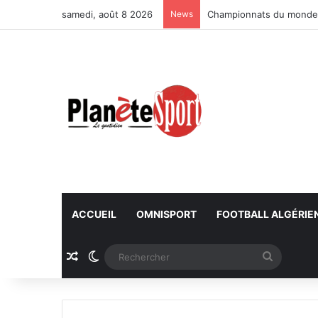
samedi, août 8 2026
News
Championnats du monde U
ACCUEIL
OMNISPORT
FOOTBALL ALGÉRIE
Article Aléatoire
Switch skin
Recherc