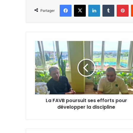
Facebook
X
Linkedin
Tumblr
Pi
Partager
La
FAVB
poursuit
ses
efforts
pour
développer
la
discipline
La FAVB poursuit ses efforts pour
développer la discipline