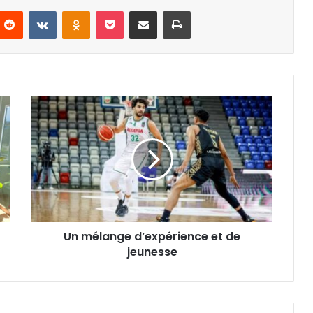
nterest
Reddit
VKontakte
Odnoklassniki
Pocket
Partager par email
Imprimer
Un
mélange
d’expérience
et
de
jeunesse
Un mélange d’expérience et de
jeunesse