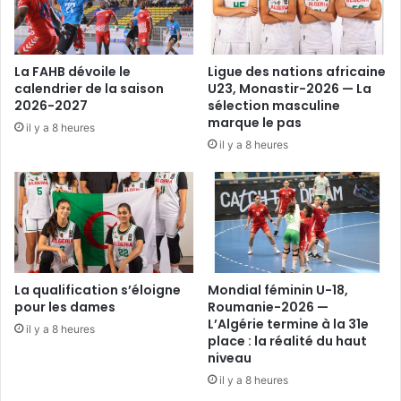
billet
au
Final
Four
La FAHB dévoile le
Ligue des nations africaine
calendrier de la saison
U23, Monastir-2026 — La
2026-2027
sélection masculine
marque le pas
il y a 8 heures
il y a 8 heures
La qualification s’éloigne
Mondial féminin U-18,
pour les dames
Roumanie-2026 —
L’Algérie termine à la 31e
il y a 8 heures
place : la réalité du haut
niveau
il y a 8 heures