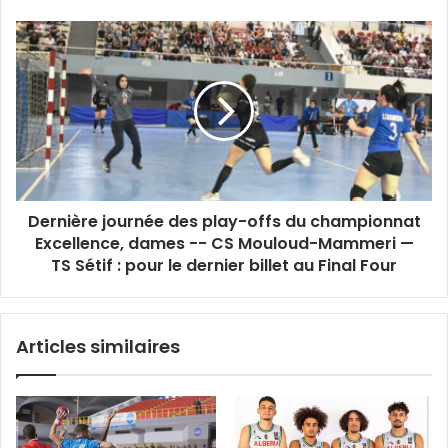
Dernière
journée
des
play-
offs
du
championnat
Excellence,
dames
Dernière journée des play-offs du championnat
-
-
Excellence, dames -- CS Mouloud-Mammeri —
CS
TS Sétif : pour le dernier billet au Final Four
Mouloud-
Mammeri
—
Articles similaires
TS
Sétif :
pour
le
dernier