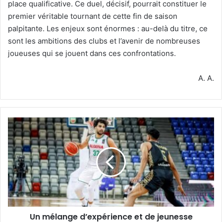
place qualificative. Ce duel, décisif, pourrait constituer le
premier véritable tournant de cette fin de saison
palpitante. Les enjeux sont énormes : au-delà du titre, ce
sont les ambitions des clubs et l’avenir de nombreuses
joueuses qui se jouent dans ces confrontations.
A. A.
Un
mélange
d’expérience
et
de
jeunesse
Un mélange d’expérience et de jeunesse