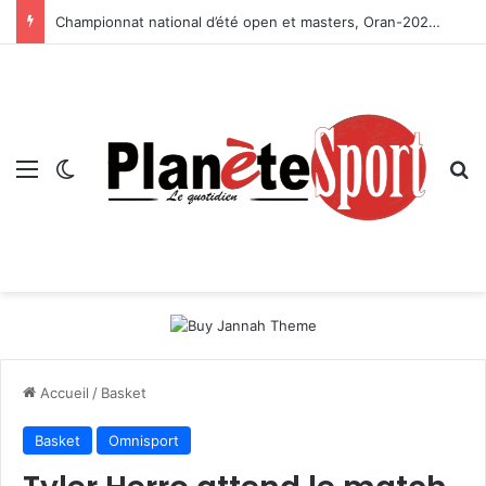
Championnat national d’été open et masters, Oran-2026 — Le CRB s’adjuge le titre
Menu
Switch skin
R
Accueil
/
Basket
Basket
Omnisport