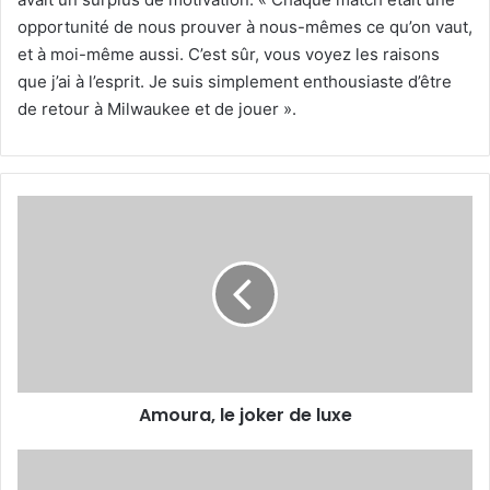
opportunité de nous prouver à nous-mêmes ce qu’on vaut,
et à moi-même aussi. C’est sûr, vous voyez les raisons
que j’ai à l’esprit. Je suis simplement enthousiaste d’être
de retour à Milwaukee et de jouer ».
Amoura,
le
joker
de
luxe
Amoura, le joker de luxe
Cooper
Flagg