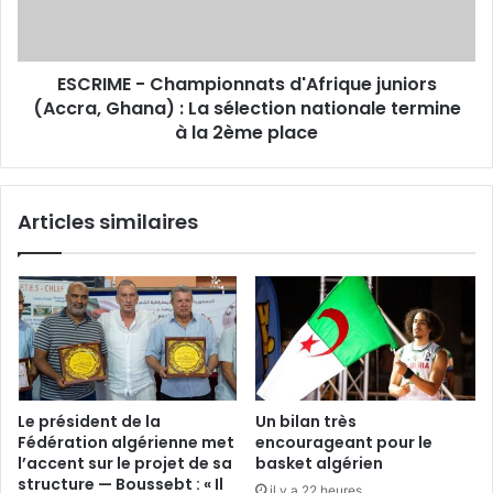
Ghana)
:
La
ESCRIME - Championnats d'Afrique juniors
sélection
nationale
(Accra, Ghana) : La sélection nationale termine
termine
à la 2ème place
à
la
2ème
Articles similaires
place
Le président de la
Un bilan très
Fédération algérienne met
encourageant pour le
l’accent sur le projet de sa
basket algérien
structure — Boussebt : « Il
il y a 22 heures