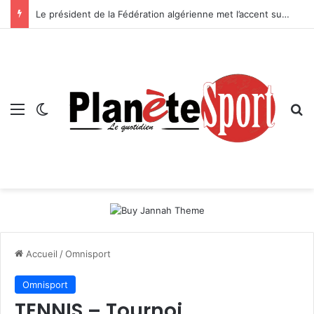
Le président de la Fédération algérienne met l’accent sur le projet de sa structure — Boussebt : « Il n’y aura pas d’avenir pour le handball algérien sans une véritable politique de formation »
Menu
Switch skin
R
Accueil
/
Omnisport
Omnisport
TENNIS – Tournoi