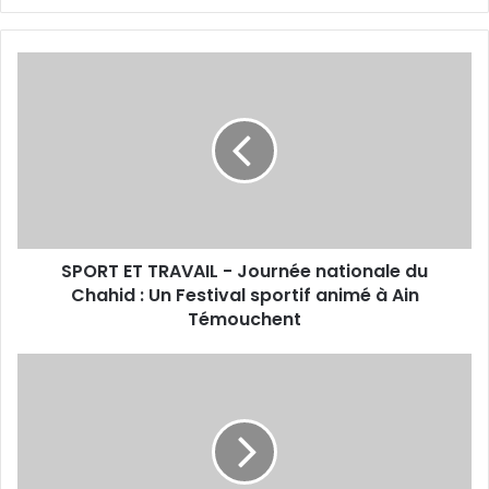
SPORT
ET
TRAVAIL
-
Journée
nationale
du
Chahid
:
SPORT ET TRAVAIL - Journée nationale du
Un
Festival
Chahid : Un Festival sportif animé à Ain
sportif
Témouchent
animé
à
ESCRIME
Ain
-
Témouchent
Championnats
d'Afrique
juniors
(Accra,