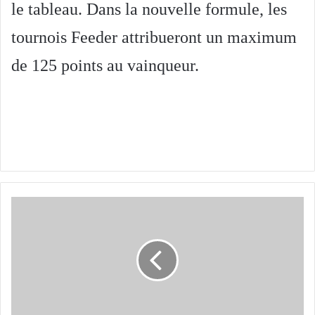
le tableau. Dans la nouvelle formule, les
tournois Feeder attribueront un maximum
de 125 points au vainqueur.
F1
:
Aston
Martin
révèle
sa
voiture
pour