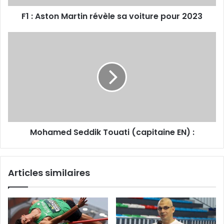
2023
F1 : Aston Martin révèle sa voiture pour 2023
Mohamed
Seddik
Touati
(capitaine
EN)
:
Mohamed Seddik Touati (capitaine EN) :
Articles similaires