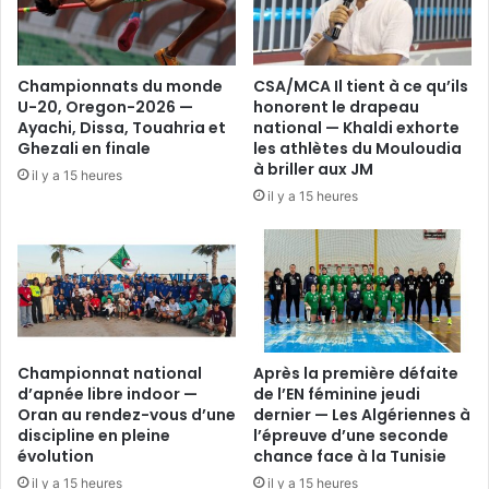
Championnats du monde
CSA/MCA Il tient à ce qu’ils
U-20, Oregon-2026 —
honorent le drapeau
Ayachi, Dissa, Touahria et
national — Khaldi exhorte
Ghezali en finale
les athlètes du Mouloudia
à briller aux JM
il y a 15 heures
il y a 15 heures
Championnat national
Après la première défaite
d’apnée libre indoor —
de l’EN féminine jeudi
Oran au rendez-vous d’une
dernier — Les Algériennes à
discipline en pleine
l’épreuve d’une seconde
évolution
chance face à la Tunisie
il y a 15 heures
il y a 15 heures