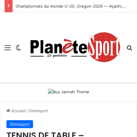
Championnats du monde U-20, Oregon-2026 — Ayachi, Dissa, Touahria et Ghezali en finale
Menu
Switch skin
R
Accueil
/
Omnisport
Omnisport
TENNIS DE TABLE –