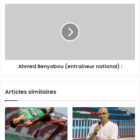
lifting
Ahmed
pour
Benyabou
booster
(entraîneur
la
national)
discipline
:
Ahmed Benyabou (entraîneur national) :
Articles similaires