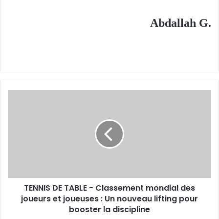
Abdallah G.
TENNIS
DE
TABLE
-
Classement
mondial
des
joueurs
et
TENNIS DE TABLE - Classement mondial des
joueuses
:
joueurs et joueuses : Un nouveau lifting pour
Un
booster la discipline
nouveau