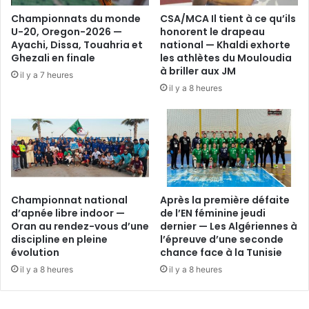
Championnats du monde
CSA/MCA Il tient à ce qu’ils
U-20, Oregon-2026 —
honorent le drapeau
Ayachi, Dissa, Touahria et
national — Khaldi exhorte
Ghezali en finale
les athlètes du Mouloudia
à briller aux JM
il y a 7 heures
il y a 8 heures
Championnat national
Après la première défaite
d’apnée libre indoor —
de l’EN féminine jeudi
Oran au rendez-vous d’une
dernier — Les Algériennes à
discipline en pleine
l’épreuve d’une seconde
évolution
chance face à la Tunisie
il y a 8 heures
il y a 8 heures