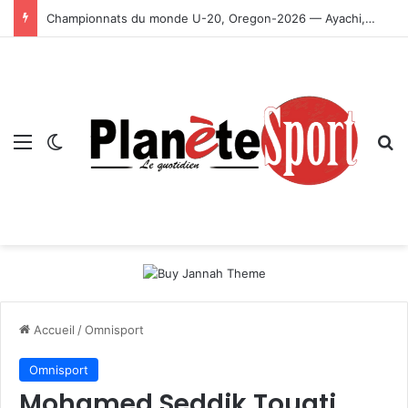
Championnats du monde U-20, Oregon-2026 — Ayachi, Dissa, Touahria et Ghezali en finale
Menu
Switch skin
R
Accueil
/
Omnisport
Omnisport
Mohamed Seddik Touati