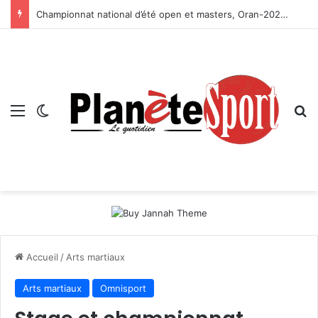
Championnat national d’été open et masters, Oran-2026 — Le CRB s’adjuge le titre
Menu
Switch skin
R
Accueil
/
Arts martiaux
Arts martiaux
Omnisport