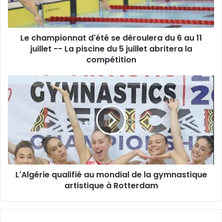
6
au
11
Le championnat d'été se déroulera du 6 au 11
juillet
-
juillet -- La piscine du 5 juillet abritera la
-
compétition
La
piscine
L'Algérie
du
qualifié
5
au
juillet
mondial
abritera
de
la
la
compétition
gymnastique
artistique
à
L'Algérie qualifié au mondial de la gymnastique
Rotterdam
artistique à Rotterdam