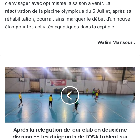
d’envisager avec optimisme la saison à venir. La
réactivation de la piscine olympique du 5 Juillet, après sa
réhabilitation, pourrait ainsi marquer le début d’un nouvel
élan pour les activités aquatiques dans la capitale.
Walim Mansouri.
Après
la
relégation
de
leur
club
en
deuxième
division
Après la relégation de leur club en deuxième
-
-
division -- Les dirigeants de l’OSA tablent sur