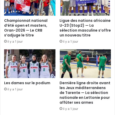
Championnat national
Ligue des nations africaine
d’été open et masters,
U-23 (Stop2) — La
Oran-2026 — Le CRB
sélection masculine s’offre
s’adjuge le titre
un nouveau titre
il y a 1 jour
il y a 1 jour
Les dames sur le podium
Dernière ligne droite avant
les Jeux méditerranéens
il y a 1 jour
de Tarente — La sélection
nationale en Lettonie pour
affûter ses armes
il y a 1 jour