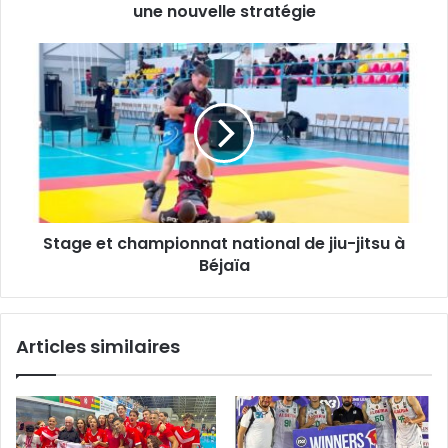
Les
une nouvelle stratégie
dirigeants
de
Stage
l’OSA
et
tablent
championnat
sur
national
une
de
nouvelle
jiu-
stratégie
jitsu
à
Béjaïa
Stage et championnat national de jiu-jitsu à
Béjaïa
Articles similaires