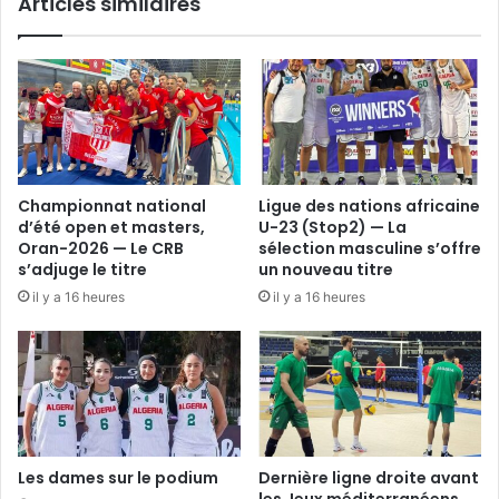
Articles similaires
laisser
la
place
aux
jeunes
»
Championnat national
Ligue des nations africaine
d’été open et masters,
U-23 (Stop2) — La
Oran-2026 — Le CRB
sélection masculine s’offre
s’adjuge le titre
un nouveau titre
il y a 16 heures
il y a 16 heures
Les dames sur le podium
Dernière ligne droite avant
les Jeux méditerranéens