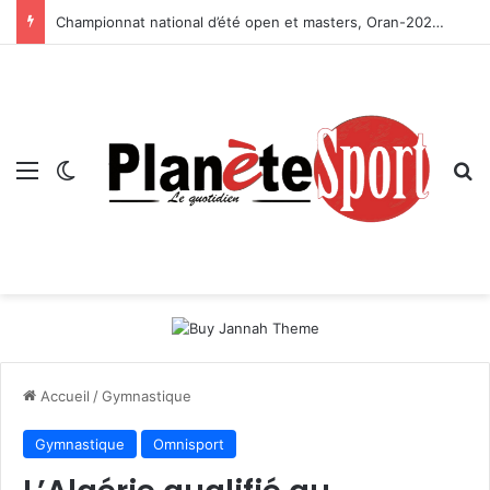
Championnat national d’été open et masters, Oran-2026 — Le CRB s’adjuge le titre
Menu
Switch skin
R
Accueil
/
Gymnastique
Gymnastique
Omnisport