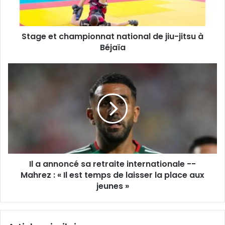
jitsu
à
Béjaïa
Stage et championnat national de jiu-jitsu à
Béjaïa
Il
a
annoncé
sa
retraite
internationale
-
-
Mahrez
Il a annoncé sa retraite internationale --
:
«
Mahrez : « Il est temps de laisser la place aux
Il
jeunes »
est
temps
de