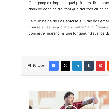
Guingamp à n’importe quel prix. Les dirigeant
dans ce dossier, d’autant que d’autres clubs se
Le club belge de La Gantoise suivrait également
course si les négociations entre Saint-Étienne 
conserve néanmoins une longueur d’avance dan
Facebook
X
Linkedin
Tumblr
Pi
Partager
Khaldi
d’accord
pour
prolonger