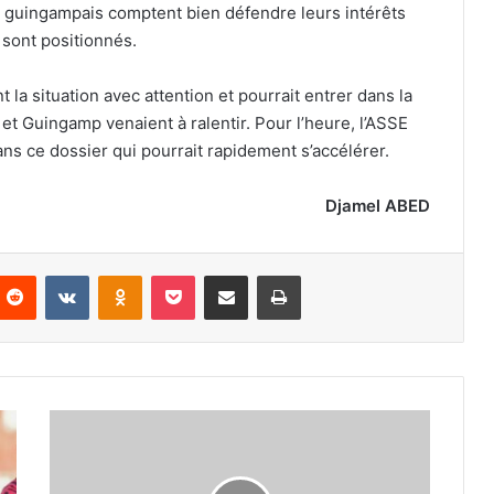
s guingampais comptent bien défendre leurs intérêts
 sont positionnés.
 la situation avec attention et pourrait entrer dans la
et Guingamp venaient à ralentir. Pour l’heure, l’ASSE
s ce dossier qui pourrait rapidement s’accélérer.
Djamel ABED
nterest
Reddit
VKontakte
Odnoklassniki
Pocket
Partager par email
Imprimer
Plusieurs
cadres
attendus
au