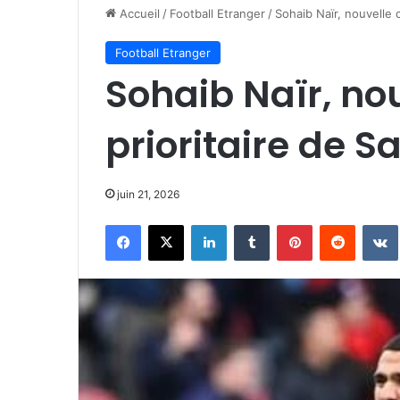
Accueil
/
Football Etranger
/
Sohaib Naïr, nouvelle c
Football Etranger
Sohaib Naïr, nou
prioritaire de S
juin 21, 2026
Facebook
X
Linkedin
Tumblr
Pinterest
Reddit