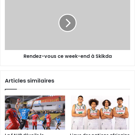
vous
ce
week-
end
à
Skikda
Rendez-vous ce week-end à Skikda
Articles similaires