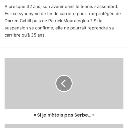
A presque 32 ans, son avenir dans le tennis s’assombrit.
Est-ce synonyme de fin de carrière pour l’ex-protégée de
Darren Cahill puis de Patrick Mouratoglou ? Si la
suspension se confirme, elle ne pourrait reprendre sa
carrière qu’à 35 ans.
« Si
je
n’étais
pas
Serbe… »
« Si je n’étais pas Serbe… »
Rendez-