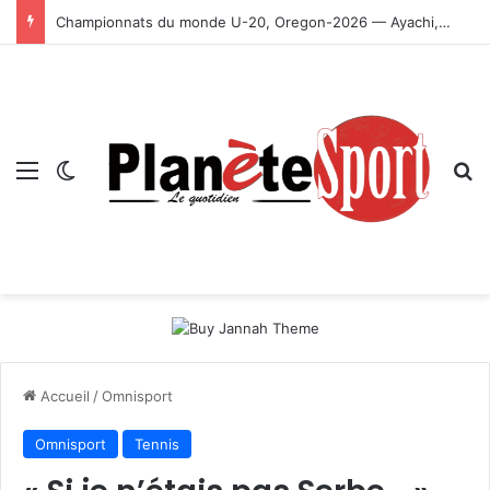
Championnats du monde U-20, Oregon-2026 — Ayachi, Dissa, Touahria et Ghezali en finale
Menu
Switch skin
R
Accueil
/
Omnisport
Omnisport
Tennis