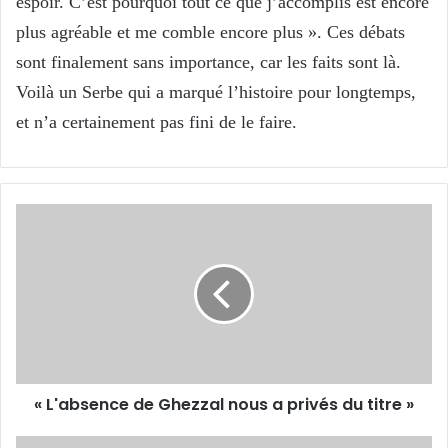
espoir. C’est pourquoi tout ce que j’accomplis est encore
plus agréable et me comble encore plus ». Ces débats
sont finalement sans importance, car les faits sont là.
Voilà un Serbe qui a marqué l’histoire pour longtemps,
et n’a certainement pas fini de le faire.
« L'absence
de
Ghezzal
nous
a
privés
du
titre »
« L'absence de Ghezzal nous a privés du titre »
Simon