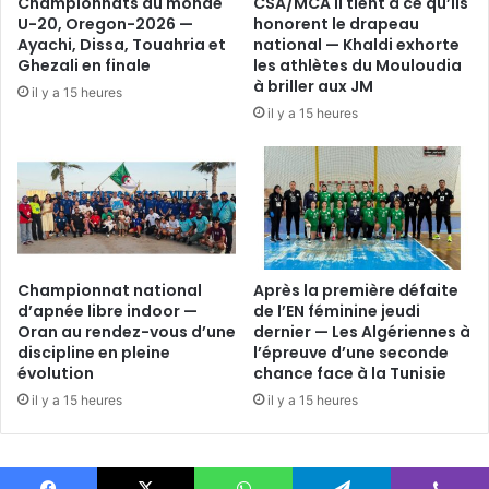
Championnats du monde
CSA/MCA Il tient à ce qu’ils
U-20, Oregon-2026 —
honorent le drapeau
Ayachi, Dissa, Touahria et
national — Khaldi exhorte
Ghezali en finale
les athlètes du Mouloudia
à briller aux JM
il y a 15 heures
il y a 15 heures
Championnat national
Après la première défaite
d’apnée libre indoor —
de l’EN féminine jeudi
Oran au rendez-vous d’une
dernier — Les Algériennes à
discipline en pleine
l’épreuve d’une seconde
évolution
chance face à la Tunisie
il y a 15 heures
il y a 15 heures