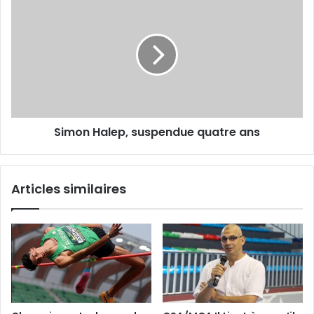
Halep,
suspendue
quatre
ans
Simon Halep, suspendue quatre ans
Articles similaires