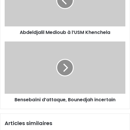
Khenchela
Abdeldjalil Medioub à l’USM Khenchela
Bensebaïni
d’attaque,
Bounedjah
incertain
Bensebaïni d’attaque, Bounedjah incertain
Articles similaires