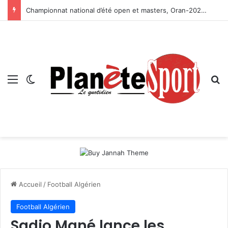
Championnat national d’été open et masters, Oran-2026 — Le CRB s’adjuge le titre
Menu
Switch skin
R
Accueil
/
Football Algérien
Football Algérien
Sadio Mané lance les