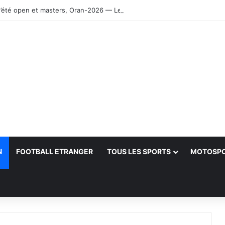
’été open et masters, Oran-2026 — Le CRB s’adjuge le titre
N
FOOTBALL ETRANGER
TOUS LES SPORTS
MOTOSP
her