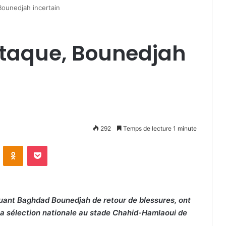
Bounedjah incertain
ttaque, Bounedjah
292
Temps de lecture 1 minute
VKontakte
Odnoklassniki
Pocket
quant Baghdad Bounedjah de retour de blessures, ont
 la sélection nationale au stade Chahid-Hamlaoui de