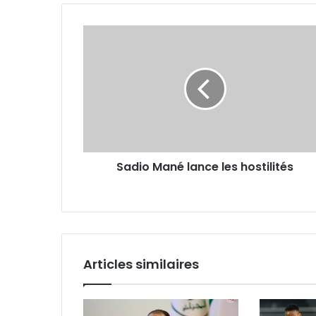
Sadio
Mané
lance
les
hostilités
Sadio Mané lance les hostilités
Articles similaires