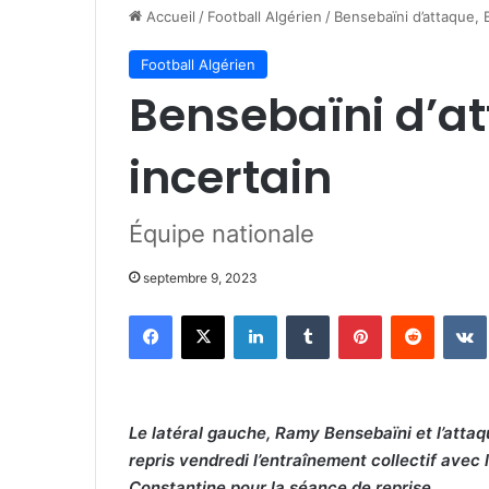
Accueil
/
Football Algérien
/
Bensebaïni d’attaque, 
Football Algérien
Bensebaïni d’a
incertain
Équipe nationale
septembre 9, 2023
Facebook
X
Linkedin
Tumblr
Pinterest
Reddit
Le latéral gauche, Ramy Bensebaïni et l’atta
repris vendredi l’entraînement collectif avec
Constantine pour la séance de reprise.