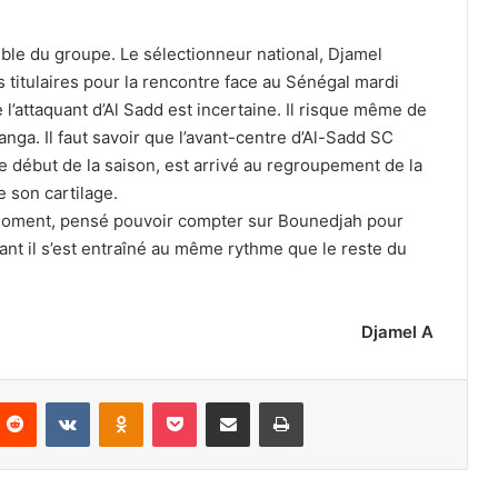
ble du groupe. Le sélectionneur national, Djamel
 titulaires pour la rencontre face au Sénégal mardi
 l’attaquant d’Al Sadd est incertaine. Il risque même de
nga. Il faut savoir que l’avant-centre d’Al-Sadd SC
le début de la saison, est arrivé au regroupement de la
e son cartilage.
 moment, pensé pouvoir compter sur Bounedjah pour
ant il s’est entraîné au même rythme que le reste du
Djamel A
nterest
Reddit
VKontakte
Odnoklassniki
Pocket
Partager par email
Imprimer