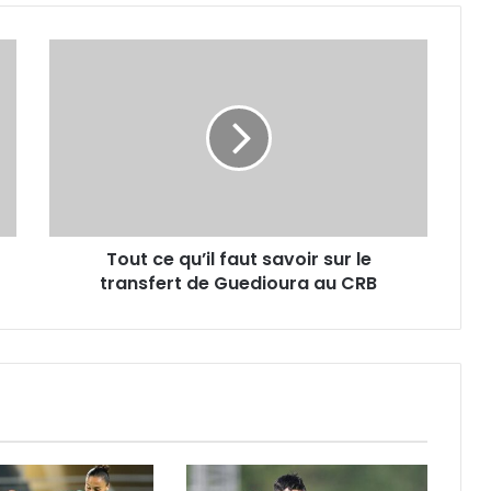
Tout
ce
qu’il
faut
savoir
sur
le
transfert
de
Tout ce qu’il faut savoir sur le
Guedioura
au
transfert de Guedioura au CRB
CRB