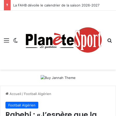
La FAHB dévoile le calendrier de la saison 2026-2027
Menu
Switch skin
R
Accueil
/
Football Algérien
Football Algérien
Rabehi : «J’espère que la