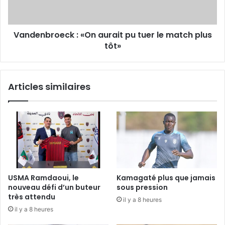
le
match
plus
Vandenbroeck : «On aurait pu tuer le match plus
tôt»
tôt»
Articles similaires
USMA Ramdaoui, le
Kamagaté plus que jamais
nouveau défi d’un buteur
sous pression
très attendu
il y a 8 heures
il y a 8 heures