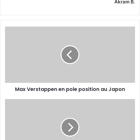
Akram B.
Max
Verstappen
en
pole
position
au
Japon
Max Verstappen en pole position au Japon
Vandenbroeck
:
«On
aurait
pu
tuer