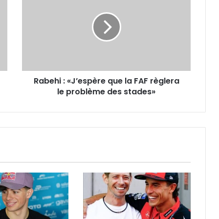
«J’espère
que
la
FAF
règlera
le
problème
Rabehi : «J’espère que la FAF règlera
des
stades»
le problème des stades»