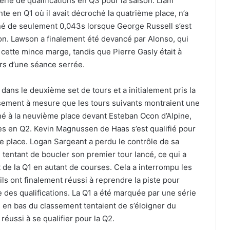
érie de qualifications en Q3 pour la saison. Liam
 en Q1 où il avait décroché la quatrième place, n’a
iné de seulement 0,043s lorsque George Russell s’est
on. Lawson a finalement été devancé par Alonso, qui
r cette mince marge, tandis que Pierre Gasly était à
rs d’une séance serrée.
 dans le deuxième set de tours et a initialement pris la
ssement à mesure que les tours suivants montraient une
iné à la neuvième place devant Esteban Ocon d’Alpine,
res en Q2. Kevin Magnussen de Haas s’est qualifié pour
 15e place. Logan Sargeant a perdu le contrôle de sa
n tentant de boucler son premier tour lancé, ce qui a
de la Q1 en autant de courses. Cela a interrompu les
ils ont finalement réussi à reprendre la piste pour
e des qualifications. La Q1 a été marquée par une série
s en bas du classement tentaient de s’éloigner du
réussi à se qualifier pour la Q2.