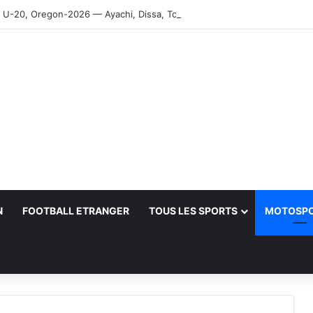
-20, Oregon-2026 — Ayachi, Dissa, Touahria et Ghezali en finale
N
FOOTBALL ETRANGER
TOUS LES SPORTS
MOTOSP
her