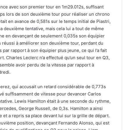
nce avec son premier tour en 1m29.012s, suffisant
mps lors de son deuxième tour pour réaliser un chrono
it en avance de 0,581s sur le temps initial de Piastri,
e sa deuxième tentative, mais cela lui a tout de même
gne en devançant de seulement 0,035s son équipier
as réussi à améliorer son deuxième tour, perdant du
ar rapport à son équipier plus jeune, ce qui l’a fait
rt. Charles Leclerc n’a effectué qu’un seul tour en Q3,
i semble avoir perdu de la vitesse par rapport à
redi.
erez, qui accusait un retard considérable de 0,773s
uvé suffisamment de vitesse pour devancer Carlos
ntative. Lewis Hamilton était à une seconde du rythme,
Mercedes, George Russell, de 0,3s. Hamilton a ainsi
et a repris sa place devant lui sur la grille de départ.
 neuvième position, devançant Fernando Alonso, qui est