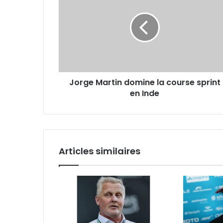
domine
la
course
sprint
en
Inde
Jorge Martin domine la course sprint
en Inde
Articles similaires