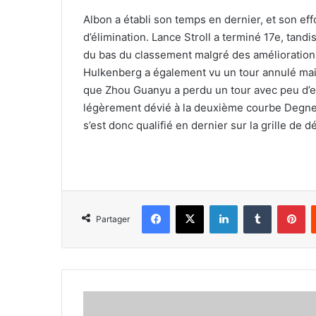
Albon a établi son temps en dernier, et son effo
d’élimination. Lance Stroll a terminé 17e, tand
du bas du classement malgré des améliorations
Hulkenberg a également vu un tour annulé mais
que Zhou Guanyu a perdu un tour avec peu d’eff
légèrement dévié à la deuxième courbe Degner.
s’est donc qualifié en dernier sur la grille de d
Facebook
X
Linkedin
Tumblr
Pi
Partager
Jorge
Martin