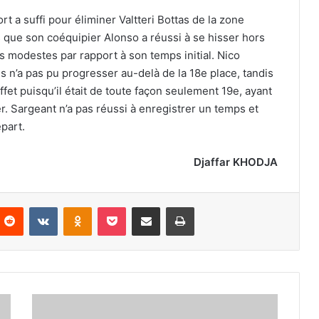
rt a suffi pour éliminer Valtteri Bottas de la zone
is que son coéquipier Alonso a réussi à se hisser hors
 modestes par rapport à son temps initial. Nico
 n’a pas pu progresser au-delà de la 18e place, tandis
et puisqu’il était de toute façon seulement 19e, ayant
 Sargeant n’a pas réussi à enregistrer un temps et
épart.
Djaffar KHODJA
nterest
Reddit
VKontakte
Odnoklassniki
Pocket
Partager par email
Imprimer
Rabehi
: