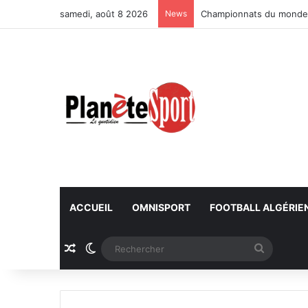
samedi, août 8 2026
News
Championnats du monde U
ACCUEIL
OMNISPORT
FOOTBALL ALGÉRIE
Article Aléatoire
Switch skin
Recherc