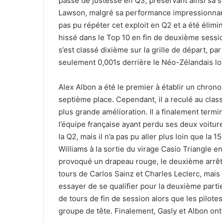
passé de justesse en Q3, préservant ainsi sa s
Lawson, malgré sa performance impressionnante
pas pu répéter cet exploit en Q2 et a été élim
hissé dans le Top 10 en fin de deuxième sessi
s’est classé dixième sur la grille de départ, pa
seulement 0,001s derrière le Néo-Zélandais lo
Alex Albon a été le premier à établir un chrono
septième place. Cependant, il a reculé au cla
plus grande amélioration. Il a finalement term
l’équipe française ayant perdu ses deux voitu
la Q2, mais il n’a pas pu aller plus loin que la
Williams à la sortie du virage Casio Triangle e
provoqué un drapeau rouge, le deuxième arrêt 
tours de Carlos Sainz et Charles Leclerc, mais 
essayer de se qualifier pour la deuxième parti
de tours de fin de session alors que les pilote
groupe de tête. Finalement, Gasly et Albon ont 