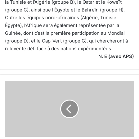
la Tunisie et l’Algérie (groupe B), le Qatar et le Koweït
(groupe C), ainsi que l’Égypte et le Bahreïn (groupe H).
Outre les équipes nord-africaines (Algérie, Tunisie,
Égypte), l’Afrique sera également représentée par la
Guinée, dont c’est la première participation au Mondial
(groupe D), et le Cap-Vert (groupe G), qui chercheront à
relever le défi face à des nations expérimentées.
N. E (avec APS)
L’Inter
soumet
une
offre
à
Jaouen
Hadjam