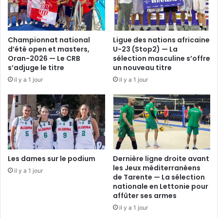
Championnat national
Ligue des nations africaine
d’été open et masters,
U-23 (Stop2) — La
Oran-2026 — Le CRB
sélection masculine s’offre
s’adjuge le titre
un nouveau titre
il y a 1 jour
il y a 1 jour
Les dames sur le podium
Dernière ligne droite avant
les Jeux méditerranéens
il y a 1 jour
de Tarente — La sélection
nationale en Lettonie pour
affûter ses armes
il y a 1 jour