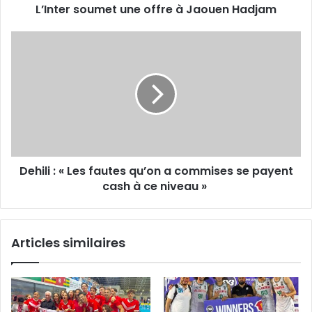
L’Inter soumet une offre à Jaouen Hadjam
Dehili
:
«
Les
fautes
qu’on
a
commises se
payent
Dehili : « Les fautes qu’on a commises se payent
cash
à
cash à ce niveau »
ce
niveau
»
Articles similaires