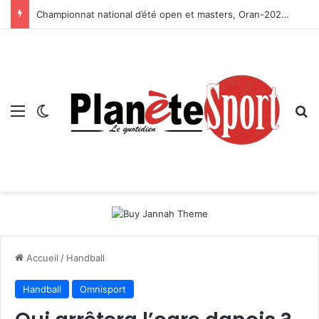
Championnat national d’été open et masters, Oran-2026 — Le CRB s’adjuge le titre
Menu
Switch skin
R
Accueil
/
Handball
Handball
Omnisport