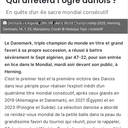
Qui arrêtera l’ogre danois ?
En quête d’un 4e sacre mondial consécutif
janvier 16, 2025
304
2 minutes de lecture
Denmark vs Algeria, 29th IHF Men’s World Championship 2025, Herning,
Denmark, 14. 1. 25, Mandatory Credit © Nebojsa Tejic / kolektiff
Le Danemark, triple champion du monde en titre et grand
favori à sa propre succession, a réussi à battre
sévèrement le Sept algérien, par 47-22, pour son entrée
en lice dans le Mondial, mardi soir devant son public, à
Herning.
C’est le premier test et la première victoire des Danois
dans leur périple pour réaliser l’exploit inédit d’un
quatrième titre mondial consécutif, après ceux glanés en
2019 (Allemagne et Danemark), en 2021 (Égypte) et en
2023 (Pologne et Suède). La sélection danoise a abordé
ce rendez-vous mondial de la petite balle dans la peau du
grandissime favori du tournoi qui réunit, pour le rappeler,