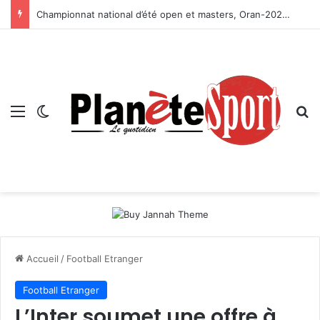
Championnat national d’été open et masters, Oran-2026 — Le CRB s’adjuge le titre
Menu
Switch skin
R
Accueil
/
Football Etranger
Football Etranger
L’Inter soumet une offre à