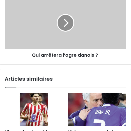
arrêtera
l’ogre
danois
?
Qui arrêtera l’ogre danois ?
Articles similaires