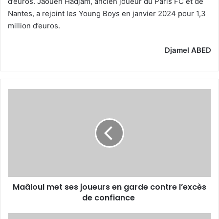
d’euros. Jaouen Hadjam, ancien joueur du Paris FC et de
Nantes, a rejoint les Young Boys en janvier 2024 pour 1,3
million d’euros.
Djamel ABED
Maâloul
met
ses
joueurs
en
garde
contre
l’excès
de
Maâloul met ses joueurs en garde contre l’excès
confiance
de confiance
Qui