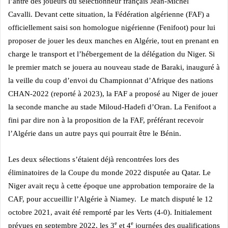
l’antre des joueurs du sélectionneur français Jean-Michel
Cavalli.
Devant cette situation, la Fédération algérienne (FAF) a
officiellement saisi son homologue nigérienne (Fenifoot) pour lui
proposer de jouer les deux manches en Algérie, tout en prenant en
charge le transport et l’hébergement de la délégation du Niger.
Si
le premier match se jouera au nouveau stade de Baraki, inauguré à
la veille du coup d’envoi du Championnat d’Afrique des nations
CHAN-2022 (reporté à 2023), la FAF a proposé au Niger de jouer
la seconde manche au stade Miloud-Hadefi d’Oran.
La Fenifoot a
fini par dire non à la proposition de la FAF, préférant recevoir
l’Algérie dans un autre pays qui pourrait être le Bénin.
Les deux sélections s’étaient déjà rencontrées lors des
éliminatoires de la Coupe du monde 2022 disputée au Qatar. Le
Niger avait reçu à cette époque une approbation temporaire de la
CAF, pour accueillir l’Algérie à Niamey. Le match disputé le 12
octobre 2021, avait été remporté par les Verts (4-0).
Initialement
e
e
prévues en septembre 2022, les 3
et 4
journées des qualifications