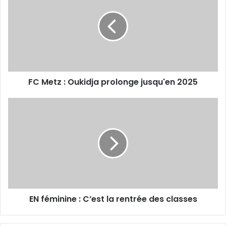
:
Oukidja
prolonge
jusqu'en
2025
FC Metz : Oukidja prolonge jusqu'en 2025
EN
féminine
:
C’est
la
rentrée
des
classes
EN féminine : C’est la rentrée des classes