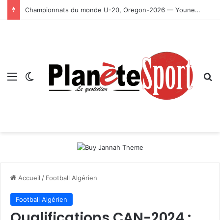
Championnats du monde U-20, Oregon-2026 — Younes Ayachi décroche la médaille d’or
Menu
Switch skin
R
Accueil
/
Football Algérien
Football Algérien
Qualifications CAN-2024 :