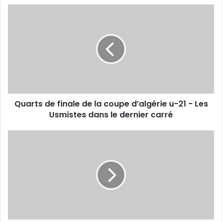
Quarts
de
finale
de
la
coupe
d’algérie
u-
21
Quarts de finale de la coupe d’algérie u-21 - Les
-
Les
Usmistes dans le dernier carré
Usmistes
dans
USMA
le
-
dernier
L’USMA
carré
veut
rester
sur
sa
dynamique