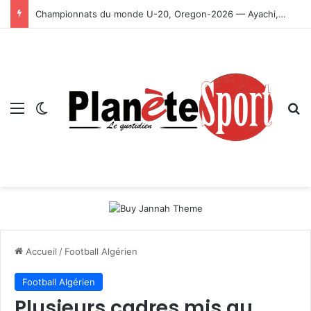
Championnats du monde U-20, Oregon-2026 — Ayachi, Dissa, Touahria et Ghezali en finale
Menu
Switch skin
R
Accueil
/
Football Algérien
Football Algérien
Plusieurs cadres mis au