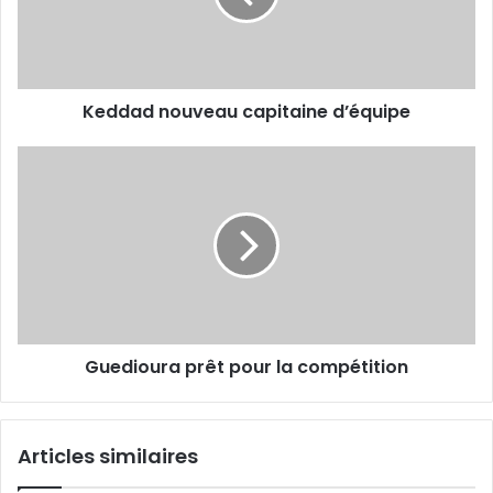
Keddad nouveau capitaine d’équipe
Guedioura
prêt
pour
la
compétition
Guedioura prêt pour la compétition
Articles similaires