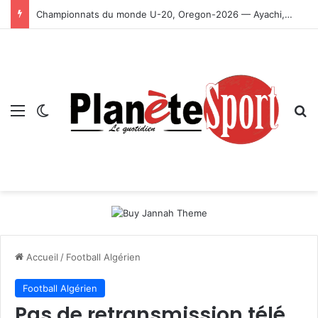
Championnats du monde U-20, Oregon-2026 — Ayachi, Dissa, Touahria et Ghezali en finale
Menu
Switch skin
R
Accueil
/
Football Algérien
Football Algérien
Pas de retransmission télé