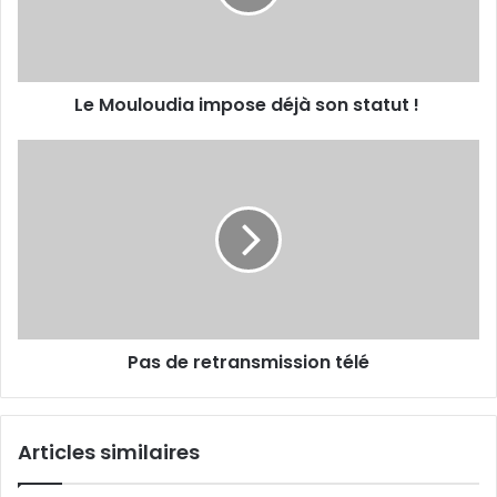
statut
!
Le Mouloudia impose déjà son statut !
Pas
de
retransmission
télé
Pas de retransmission télé
Articles similaires