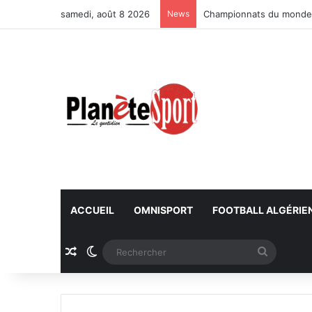
samedi, août 8 2026
News
Championnats du monde U
ACCUEIL
OMNISPORT
FOOTBALL ALGÉRIE
Article Aléatoire
Switch skin
Recherc