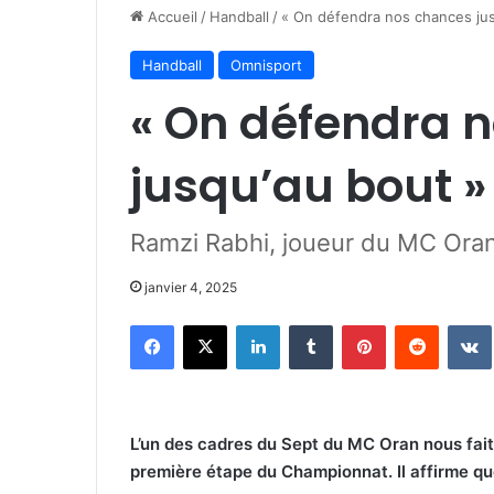
Accueil
/
Handball
/
« On défendra nos chances jus
Handball
Omnisport
« On défendra 
jusqu’au bout »
Ramzi Rabhi, joueur du MC Oran
janvier 4, 2025
Facebook
X
Linkedin
Tumblr
Pinterest
Reddit
L’un des cadres du Sept du MC Oran nous fait 
première étape du Championnat. Il affirme que