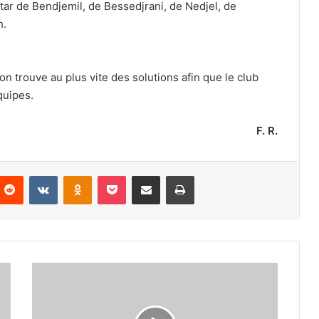
nstar de Bendjemil, de Bessedjrani, de Nedjel, de
h.
n trouve au plus vite des solutions afin que le club
quipes.
F. R.
nterest
Reddit
VKontakte
Odnoklassniki
Pocket
Partager par email
Imprimer
Le
séminaire
national
d’arbitrage