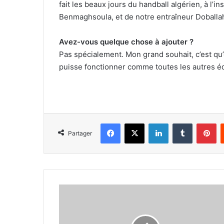
fait les beaux jours du handball algérien, à l’i
Benmaghsoula, et de notre entraîneur Doballa
Avez-vous quelque chose à ajouter ?
Pas spécialement. Mon grand souhait, c’est qu’o
puisse fonctionner comme toutes les autres é
Facebook
X
Linkedin
Tumblr
Pi
Partager
Les
explications
de
la