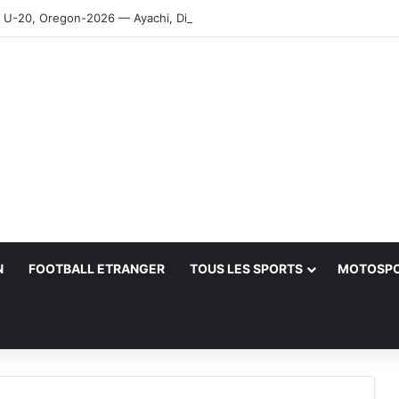
-20, Oregon-2026 — Ayachi, Dissa, Touahria et Ghezali en finale
N
FOOTBALL ETRANGER
TOUS LES SPORTS
MOTOSP
her