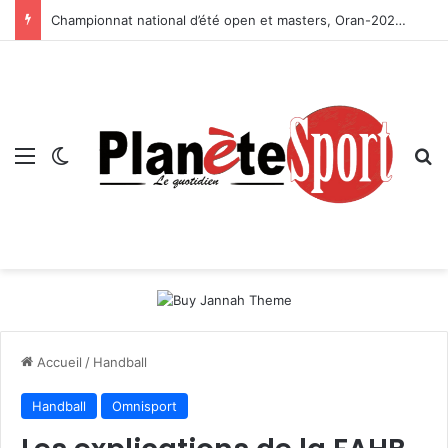
Championnat national d’été open et masters, Oran-2026 — Le CRB s’adjuge le titre
Menu
Switch skin
R
Accueil
/
Handball
Handball
Omnisport