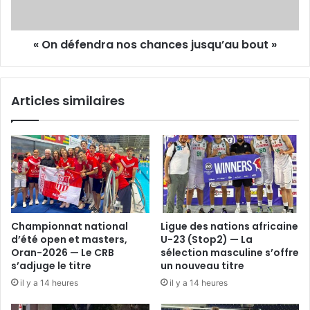
»
« On défendra nos chances jusqu’au bout »
Articles similaires
Championnat national
Ligue des nations africaine
d’été open et masters,
U-23 (Stop2) — La
Oran-2026 — Le CRB
sélection masculine s’offre
s’adjuge le titre
un nouveau titre
il y a 14 heures
il y a 14 heures