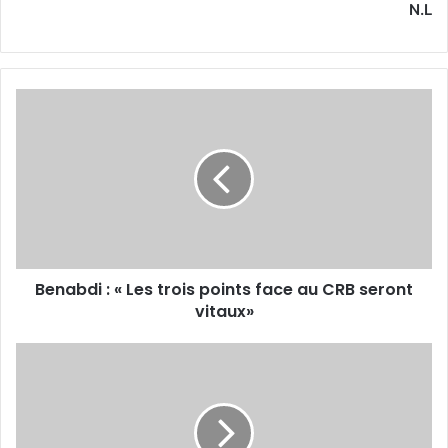
N.L
Benabdi :
« Les
trois
points
face
au
CRB
seront
vitaux»
Benabdi : « Les trois points face au CRB seront
vitaux»
Entraînement
au
20-
Août