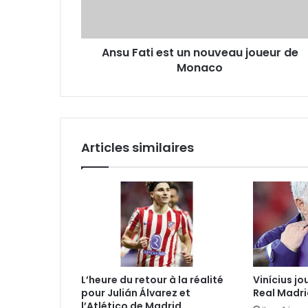
de
Monaco
Ansu Fati est un nouveau joueur de
Monaco
Articles similaires
L’heure du retour à la réalité
Vinícius jo
pour Julián Álvarez et
Real Madri
l’Atlético de Madrid