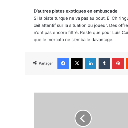
D’autres pistes exotiques en embuscade
Si la piste turque ne va pas au bout, El Chirin
œil attentif sur la situation du joueur. Des of
n’ont pas encore filtré. Reste que pour Luis Ca
que le mercato ne s’emballe davantage.
Facebook
X
Linkedin
Tumblr
Pi
Partager
Ansu
Fati
est
un
nouveau
joueur