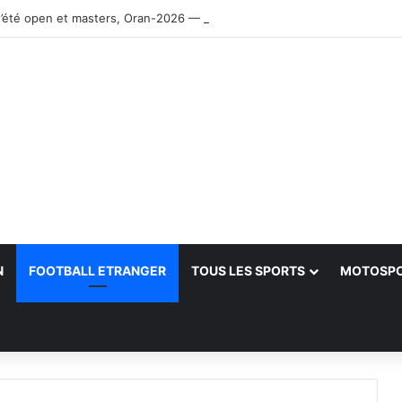
’été open et masters, Oran-2026 — Le CRB s’adjuge le titre
N
FOOTBALL ETRANGER
TOUS LES SPORTS
MOTOSP
her