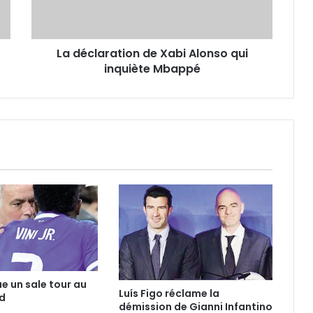
inquiète
Mbappé
La déclaration de Xabi Alonso qui
inquiète Mbappé
ue un sale tour au
Luís Figo réclame la
d
démission de Gianni Infantino