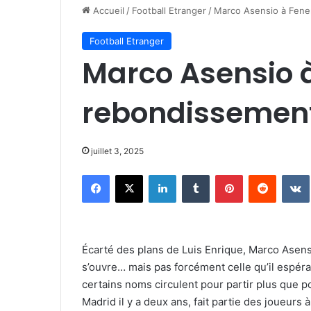
Accueil
/
Football Etranger
/
Marco Asensio à Fene
Football Etranger
Marco Asensio à
rebondissement
juillet 3, 2025
Facebook
X
Linkedin
Tumblr
Pinterest
Reddit
Écarté des plans de Luis Enrique, Marco Asensio
s’ouvre… mais pas forcément celle qu’il espéra
certains noms circulent pour partir plus que p
Madrid il y a deux ans, fait partie des joueurs 