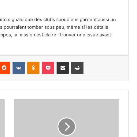
guito signale que des clubs saoudiens gardent aussi un
fres pourraient tomber sous peu, même si les détails
mpos, la mission est claire : trouver une issue avant
nterest
Reddit
VKontakte
Odnoklassniki
Pocket
Partager par email
Imprimer
La
déclaration
de
Xabi
Alonso
qui