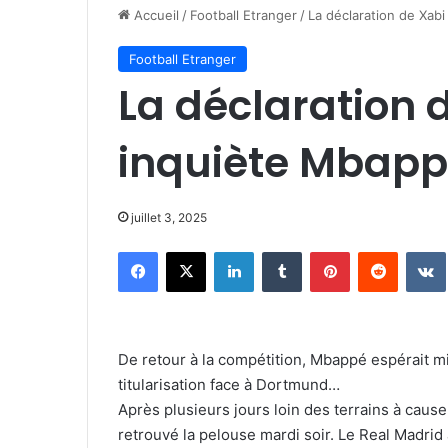
Accueil
/
Football Etranger
/
La déclaration de Xab
Football Etranger
La déclaration 
inquiète Mbap
juillet 3, 2025
Facebook
X
Linkedin
Tumblr
Pinterest
Reddit
De retour à la compétition, Mbappé espérait mi
titularisation face à Dortmund…
Après plusieurs jours loin des terrains à caus
retrouvé la pelouse mardi soir. Le Real Madrid