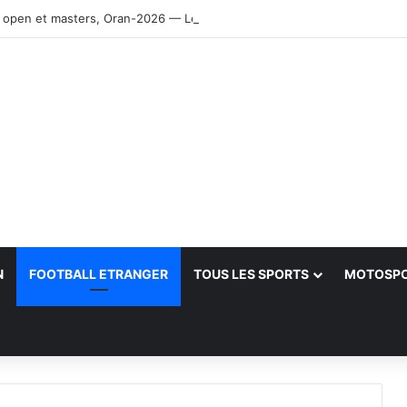
 open et masters, Oran-2026 — Le CRB s’adjuge le titre
N
FOOTBALL ETRANGER
TOUS LES SPORTS
MOTOSP
her