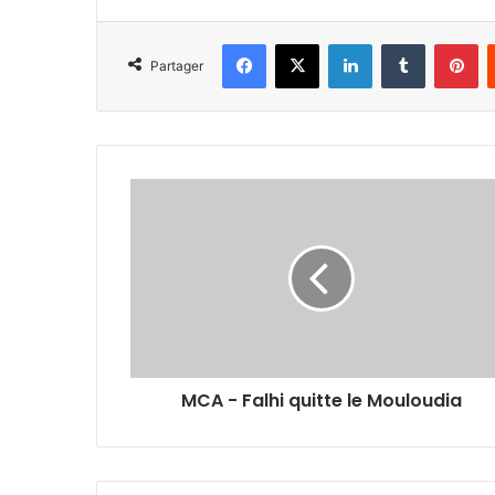
Facebook
X
Linkedin
Tumblr
Pi
Partager
MCA
-
Falhi
quitte
le
Mouloudia
MCA - Falhi quitte le Mouloudia