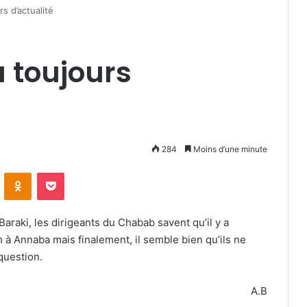
s d’actualité
 toujours
284
Moins d’une minute
VKontakte
Odnoklassniki
Pocket
araki, les dirigeants du Chabab savent qu’il y a
h à Annaba mais finalement, il semble bien qu’ils ne
question.
A.B