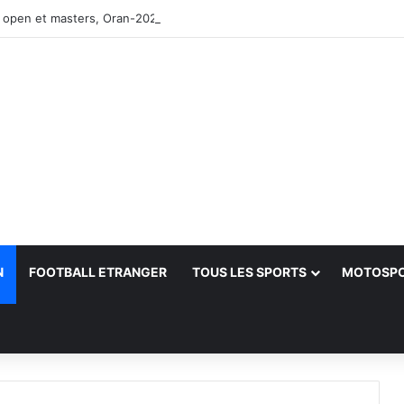
 open et masters, Oran-2026 — Le CRB s’adjuge le titre
N
FOOTBALL ETRANGER
TOUS LES SPORTS
MOTOSP
her