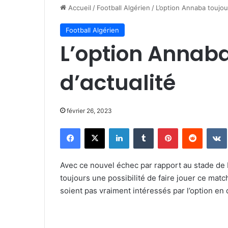
Accueil
/
Football Algérien
/
L’option Annaba toujour
Football Algérien
L’option Annaba
d’actualité
février 26, 2023
Facebook
X
Linkedin
Tumblr
Pinterest
Reddit
Avec ce nouvel échec par rapport au stade de B
toujours une possibilité de faire jouer ce matc
soient pas vraiment intéressés par l’option en 