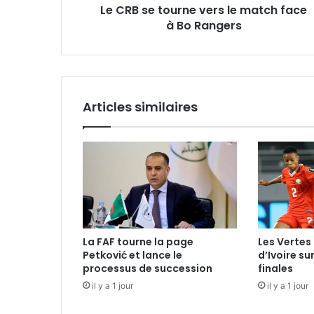
Le CRB se tourne vers le match face
Bo
Rangers
à Bo Rangers
Articles similaires
La FAF tourne la page
Les Vertes 
Petković et lance le
d’Ivoire su
processus de succession
finales
il y a 1 jour
il y a 1 jour