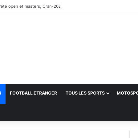
’été open et masters, Oran-2026 — Le CRB s’adjuge le titre
N
FOOTBALL ETRANGER
TOUS LES SPORTS
MOTOSP
her