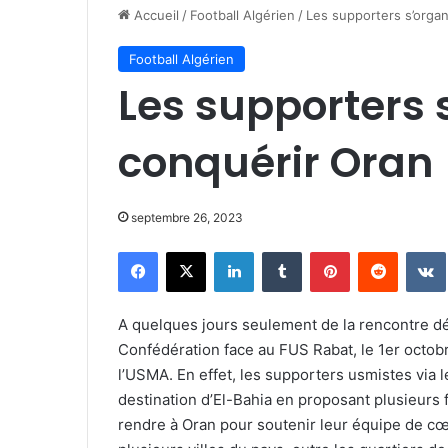
Accueil
/
Football Algérien
/
Les supporters s’orga
Football Algérien
Les supporters 
conquérir Oran
septembre 26, 2023
Facebook
X
Linkedin
Tumblr
Pinterest
Reddit
A quelques jours seulement de la rencontre déc
Confédération face au FUS Rabat, le 1er octobr
l’USMA. En effet, les supporters usmistes via 
destination d’El-Bahia en proposant plusieurs f
rendre à Oran pour soutenir leur équipe de cœur