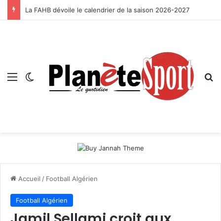
La FAHB dévoile le calendrier de la saison 2026-2027
Menu
Switch skin
R
Accueil
/
Football Algérien
Football Algérien
Jamil Sellami croit aux