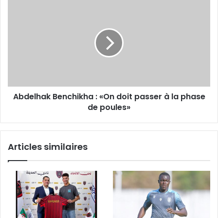
Abdelhak
Benchikha
:
«On
doit
passer
à
la
phase
Abdelhak Benchikha : «On doit passer à la phase
de
poules»
de poules»
Articles similaires