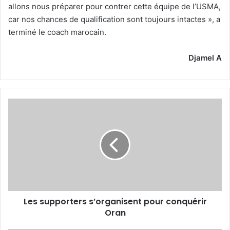
allons nous préparer pour contrer cette équipe de l’USMA,
car nos chances de qualification sont toujours intactes », a
terminé le coach marocain.
Djamel A
Les
supporters
s’organisent
pour
conquérir
Oran
Les supporters s’organisent pour conquérir
Oran