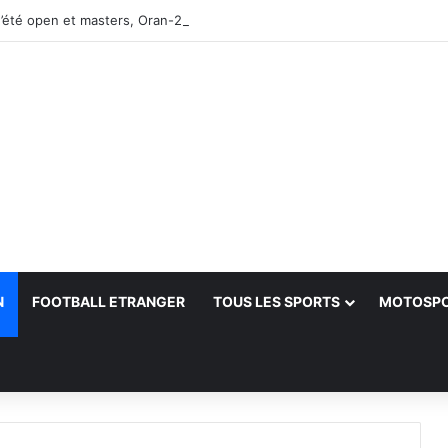
’été open et masters, Oran-2026 — Le CRB s’adjuge le titre
N
FOOTBALL ETRANGER
TOUS LES SPORTS
MOTOSP
her