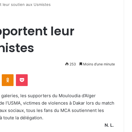
t leur soutien aux Usmistes
portent leur
mistes
253
Moins d’une minute
VKontakte
Odnoklassniki
Pocket
x galeries, les supporters du Mouloudia d’Alger
 de l’USMA, victimes de violences à Dakar lors du match
eaux sociaux, tous les fans du MCA soutiennent les
 toute la délégation.
N. L.