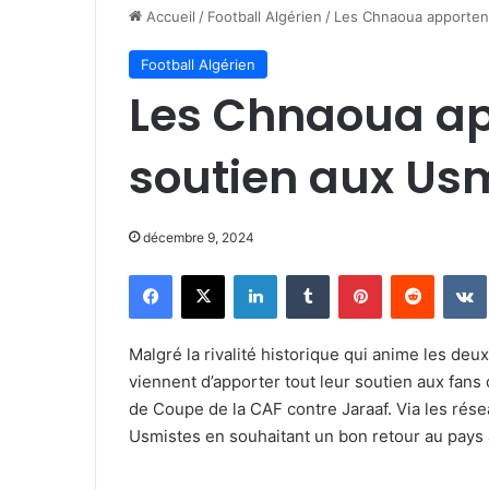
Accueil
/
Football Algérien
/
Les Chnaoua apporten
Football Algérien
Les Chnaoua ap
soutien aux Us
décembre 9, 2024
Facebook
X
Linkedin
Tumblr
Pinterest
Reddit
Malgré la rivalité historique qui anime les deu
viennent d’apporter tout leur soutien aux fans
de Coupe de la CAF contre Jaraaf. Via les rés
Usmistes en souhaitant un bon retour au pays à