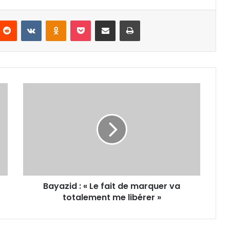
nterest
Reddit
VKontakte
Odnoklassniki
Pocket
Partager par email
Imprimer
Bayazid
:
«
Le
fait
de
marquer
va
totalement
Bayazid : « Le fait de marquer va
me
libérer
totalement me libérer »
»