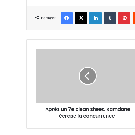
Facebook
X
Linkedin
Tumblr
Pi
Partager
Après
un
7e
clean
sheet,
Ramdane
écrase la
concurrence
Après un 7e clean sheet, Ramdane
écrase la concurrence