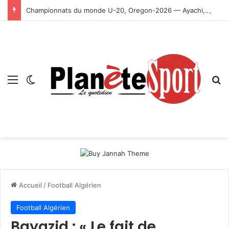
Championnats du monde U-20, Oregon-2026 — Ayachi, Dissa, Touahria et Ghezali en finale
Menu
Switch skin
R
Accueil
/
Football Algérien
Football Algérien
Bayazid : « Le fait de