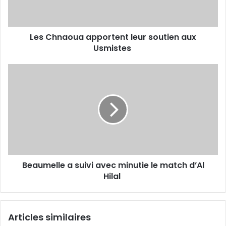
Usmistes
Les Chnaoua apportent leur soutien aux
Usmistes
Beaumelle
a
suivi
avec
minutie
le
match d’Al
Hilal
Beaumelle a suivi avec minutie le match d’Al
Hilal
Articles similaires