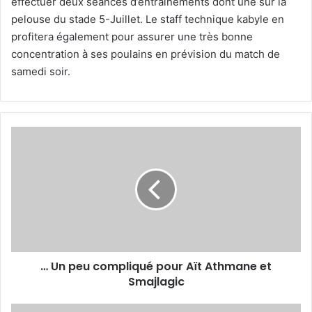
effectuer deux séances d’entraînements dont une sur la
pelouse du stade 5-Juillet. Le staff technique kabyle en
profitera également pour assurer une très bonne
concentration à ses poulains en prévision du match de
samedi soir.
…
Un
peu
compliqué
pour
Aït
Athmane
et
Smajlagic
… Un peu compliqué pour Aït Athmane et
Smajlagic
Boualia