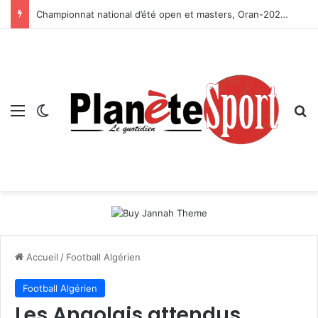
Championnat national d’été open et masters, Oran-2026 — Le CRB s’adjuge le titre
Menu
Switch skin
R
Accueil
/
Football Algérien
Football Algérien
Les Angolais attendus