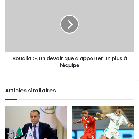
:
«
Un
devoir
que
d’apporter
un
plus
Boualia : « Un devoir que d’apporter un plus à
à
l’équipe
l’équipe
Articles similaires