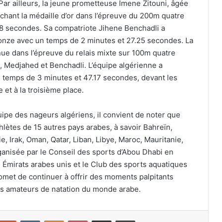
. Par ailleurs, la jeune prometteuse Imene Zitouni, âgée
hant la médaille d’or dans l’épreuve du 200m quatre
18 secondes. Sa compatriote Jihene Benchadli a
ronze avec un temps de 2 minutes et 27.25 secondes. La
nue dans l’épreuve du relais mixte sur 100m quatre
Medjahed et Benchadli. L’équipe algérienne a
 temps de 3 minutes et 47.17 secondes, devant les
 et à la troisième place.
ipe des nageurs algériens, il convient de noter que
lètes de 15 autres pays arabes, à savoir Bahreïn,
e, Irak, Oman, Qatar, Liban, Libye, Maroc, Mauritanie,
ganisée par le Conseil des sports d’Abou Dhabi en
 Émirats arabes unis et le Club des sports aquatiques
omet de continuer à offrir des moments palpitants
 des amateurs de natation du monde arabe.
nterest
Reddit
VKontakte
Odnoklassniki
Pocket
Partager par email
Imprimer