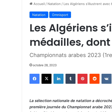
Accueil
/
Natation
/
Les Algériens s’illustrent avec
Natation
Omnisport
Les Algériens s’
médailles, dont 
Championnats arabes 2023 (1re
octobre 28, 2023
Facebook
X
Linkedin
Tumblr
Pinterest
Reddit
La sélection nationale de natation a décroché 
première journée du Championnat arabe 2023 