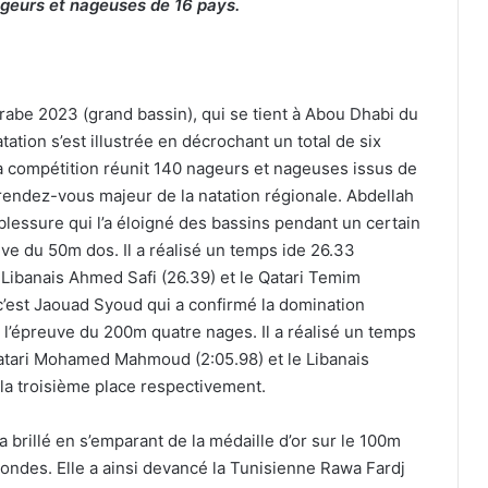
ageurs et nageuses de 16 pays.
abe 2023 (grand bassin), qui se tient à Abou Dhabi du
ation s’est illustrée en décrochant un total de six
La compétition réunit 140 nageurs et nageuses issus de
 rendez-vous majeur de la natation régionale. Abdellah
essure qui l’a éloigné des bassins pendant un certain
uve du 50m dos. Il a réalisé un temps ide 26.33
 Libanais Ahmed Safi (26.39) et le Qatari Temim
c’est Jaouad Syoud qui a confirmé la domination
 l’épreuve du 200m quatre nages. Il a réalisé un temps
Qatari Mohamed Mahmoud (2:05.98) et le Libanais
 la troisième place respectivement.
 brillé en s’emparant de la médaille d’or sur le 100m
ondes. Elle a ainsi devancé la Tunisienne Rawa Fardj