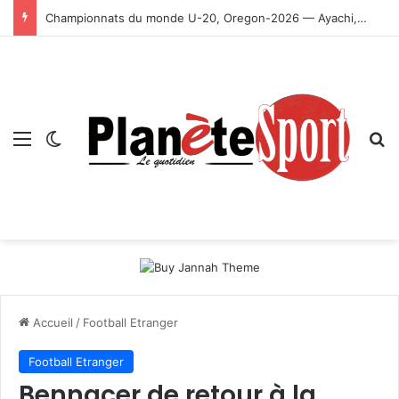
Championnats du monde U-20, Oregon-2026 — Ayachi, Dissa, Touahria et Ghezali en finale
Menu
Switch skin
R
Accueil
/
Football Etranger
Football Etranger
Bennacer de retour à la