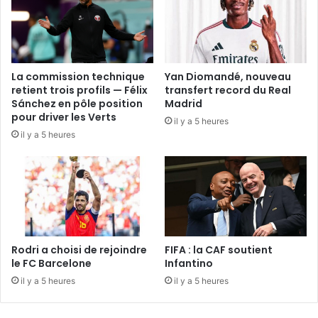
La commission technique
Yan Diomandé, nouveau
retient trois profils — Félix
transfert record du Real
Sánchez en pôle position
Madrid
pour driver les Verts
il y a 5 heures
il y a 5 heures
Rodri a choisi de rejoindre
FIFA : la CAF soutient
le FC Barcelone
Infantino
il y a 5 heures
il y a 5 heures