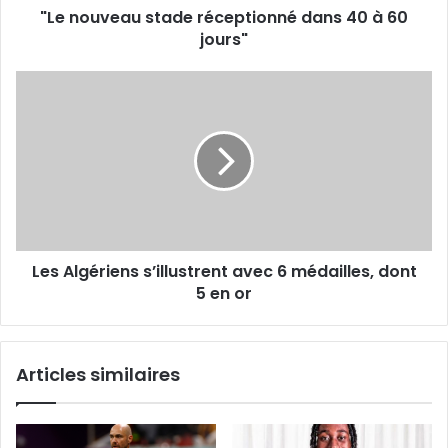
"Le nouveau stade réceptionné dans 40 à 60
jours"
Les
Algériens
s’illustrent
avec
6
médailles,
dont
5
en
Les Algériens s’illustrent avec 6 médailles, dont
or
5 en or
Articles similaires