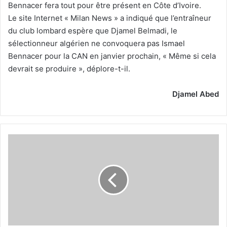
Bennacer fera tout pour être présent en Côte d’Ivoire.
Le site Internet « Milan News » a indiqué que l’entraîneur
du club lombard espère que Djamel Belmadi, le
sélectionneur algérien ne convoquera pas Ismael
Bennacer pour la CAN en janvier prochain, « Même si cela
devrait se produire », déplore-t-il.
Djamel Abed
"Le
nouveau
stade
réceptionné
dans
40
à
60
jours"