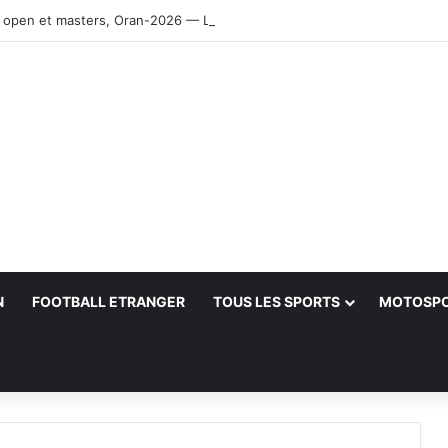
 open et masters, Oran-2026 — Le CRB s’adjuge le titre
N
FOOTBALL ETRANGER
TOUS LES SPORTS
MOTOSP
her