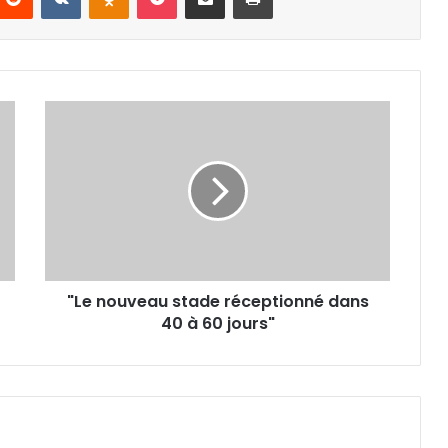
"Le
nouveau
stade
réceptionné
dans
40
à
60
jours"
"Le nouveau stade réceptionné dans
40 à 60 jours"