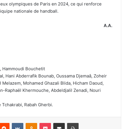
 Jeux olympiques de Paris en 2024, ce qui renforce
équipe nationale de handball.
A.A.
, Hammoudi Bouchetit
al, Hani Abderrafik Bounab, Oussama Djemaâ, Zoheir
ïl Melazem, Mohamed Ghazali Blida, Hicham Daoud,
n-Raphaël Khermouche, Abdeldjalil Zenadi, Nouri
e Tchakrabi, Rabah Gherbi.
nterest
Reddit
VKontakte
Odnoklassniki
Pocket
Partager par email
Imprimer