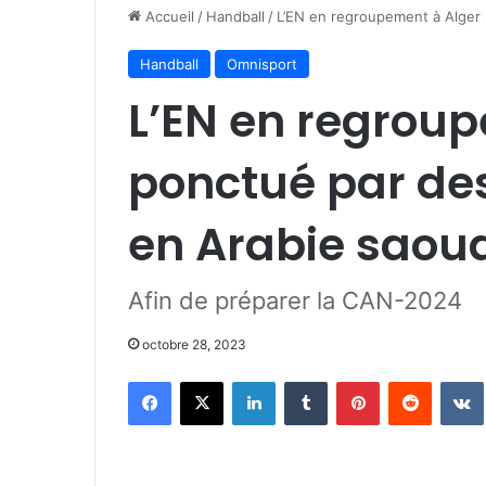
Accueil
/
Handball
/
L’EN en regroupement à Alger
Handball
Omnisport
L’EN en regrou
ponctué par de
en Arabie saoud
Afin de préparer la CAN-2024
octobre 28, 2023
Facebook
X
Linkedin
Tumblr
Pinterest
Reddit