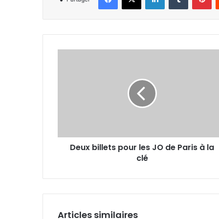
Deux
billets
pour
les
JO
de
Paris
à
la
Deux billets pour les JO de Paris à la
clé
clé
Articles similaires