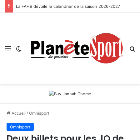
La FAHB dévoile le calendrier de la saison 2026-2027
Menu
Switch skin
R
Accueil
/
Omnisport
Omnisport
Deux billets pour les JO de