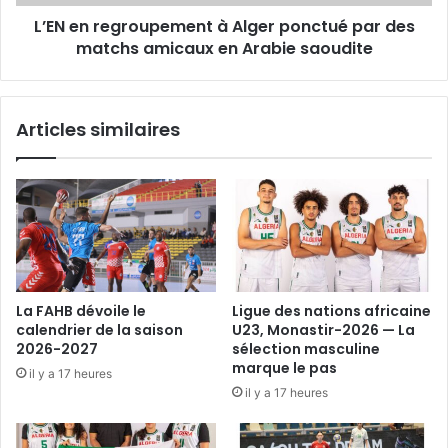
matchs
L’EN en regroupement à Alger ponctué par des
amicaux
en
matchs amicaux en Arabie saoudite
Arabie
saoudite
Articles similaires
La FAHB dévoile le
Ligue des nations africaine
calendrier de la saison
U23, Monastir-2026 — La
2026-2027
sélection masculine
marque le pas
il y a 17 heures
il y a 17 heures