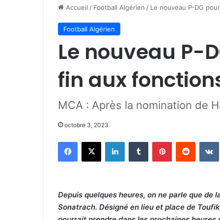
Accueil
/
Football Algérien
/
Le nouveau P-DG pourr
Football Algérien
Le nouveau P-D
fin aux fonctio
MCA : Après la nomination de H
octobre 3, 2023
Facebook
X
Linkedin
Tumblr
Pinterest
Reddit
Depuis quelques heures, on ne parle que de l
Sonatrach. Désigné en lieu et place de Toufik
pourrait prendre dans les prochaines heures