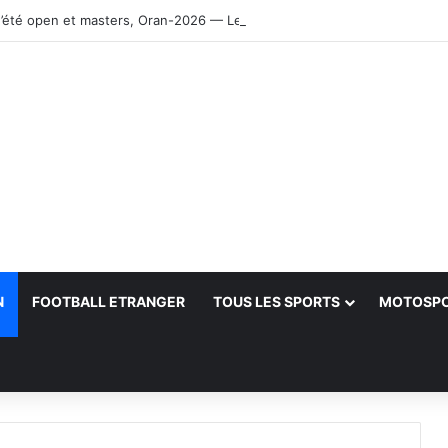
’été open et masters, Oran-2026 — Le CRB s’adjuge le titre
N
FOOTBALL ETRANGER
TOUS LES SPORTS
MOTOSP
her