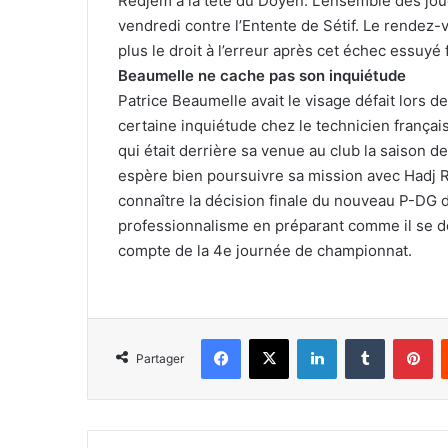
Redjem à la tête du Doyen. L’ensemble des jou
vendredi contre l’Entente de Sétif. Le rendez-v
plus le droit à l’erreur après cet échec essuy
Beaumelle ne cache pas son inquiétude
Patrice Beaumelle avait le visage défait lors d
certaine inquiétude chez le technicien français
qui était derrière sa venue au club la saison de
espère bien poursuivre sa mission avec Hadj 
connaître la décision finale du nouveau P-DG 
professionnalisme en préparant comme il se do
compte de la 4e journée de championnat.
Facebook
X
Linkedin
Tumblr
Pi
Partager