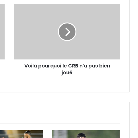
Voilà
pourquoi
le
CRB
n’a
pas
bien
joué
Voilà pourquoi le CRB n’a pas bien
joué