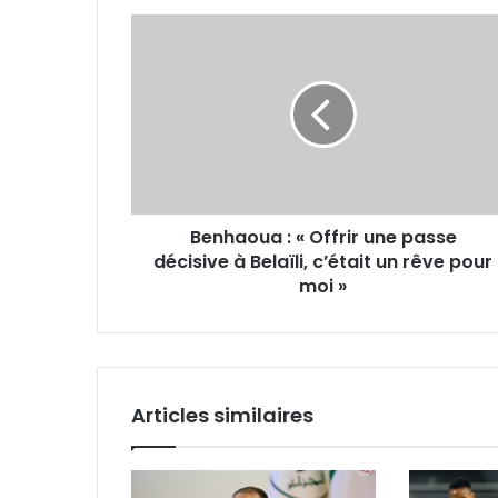
Benhaoua
:
«
Offrir
une
passe
décisive
à
Belaïli,
Benhaoua : « Offrir une passe
c’était
un
décisive à Belaïli, c’était un rêve pour
rêve
moi »
pour
moi »
Articles similaires