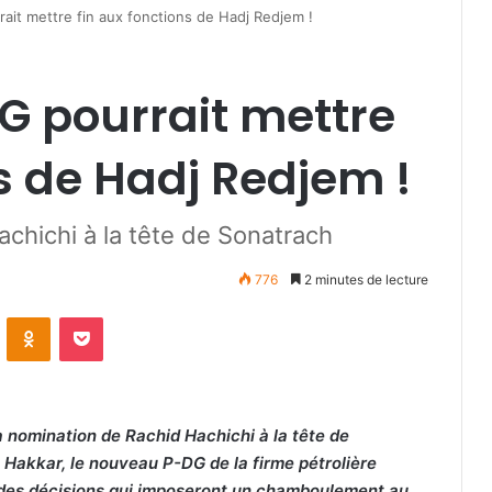
ait mettre fin aux fonctions de Hadj Redjem !
G pourrait mettre
ns de Hadj Redjem !
achichi à la tête de Sonatrach
776
2 minutes de lecture
VKontakte
Odnoklassniki
Pocket
a nomination de Rachid Hachichi à la tête de
 Hakkar, le nouveau P-DG de la firme pétrolière
 des décisions qui imposeront un chamboulement au