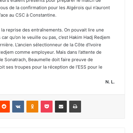
eurs étaient présents pour préparer le match de
ous de la confirmation pour les Algérois qui n’auront
é face au CSC à Constantine.
e la reprise des entraînements. On pouvait lire une
 car qu’on le veuille ou pas, c’est Hakim Hadj Redjem
rnière. L’ancien sélectionneur de la Côte d’Ivoire
Redjem comme employeur. Mais dans l’attente de
de Sonatrach, Beaumelle doit faire preuve de
it ses troupes pour la réception de l’ESS pour le
N. L.
nterest
Reddit
VKontakte
Odnoklassniki
Pocket
Partager par email
Imprimer