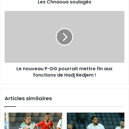
Les Chnaoua soulagés
Le
nouveau
P-
DG
pourrait
mettre
fin
aux
fonctions
Le nouveau P-DG pourrait mettre fin aux
de
Hadj
fonctions de Hadj Redjem !
Redjem
!
Articles similaires