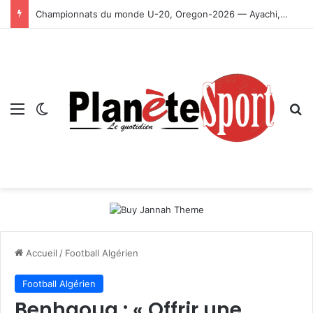
Championnats du monde U-20, Oregon-2026 — Ayachi, Dissa, Touahria et Ghezali en finale
Menu
Switch skin
R
Accueil
/
Football Algérien
Football Algérien
Benhaoua : « Offrir une