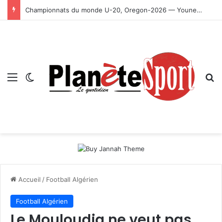
Championnats du monde U-20, Oregon-2026 — Younes Ayachi décroche la médaille d’or
Menu
Switch skin
R
Accueil
/
Football Algérien
Football Algérien
Le Mouloudia ne veut pas