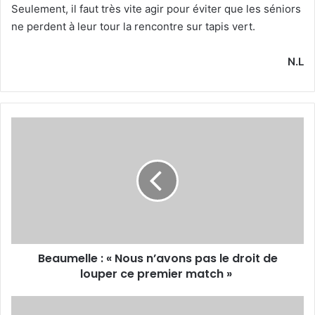
Seulement, il faut très vite agir pour éviter que les séniors
ne perdent à leur tour la rencontre sur tapis vert.
N.L
Beaumelle
:
«
Nous
n’avons
pas
le
droit de
louper
Beaumelle : « Nous n’avons pas le droit de
ce
premier
louper ce premier match »
match
»
Le