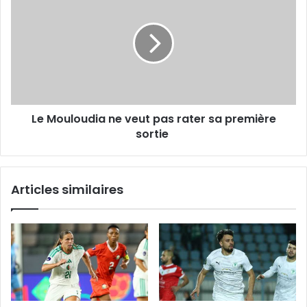
Mouloudia
ne
veut
pas
rater sa
première
sortie
Le Mouloudia ne veut pas rater sa première
sortie
Articles similaires