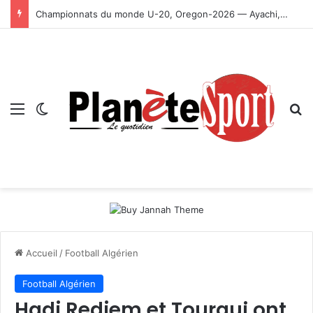
Championnats du monde U-20, Oregon-2026 — Ayachi, Dissa, Touahria et Ghezali en finale
Menu
Switch skin
R
Accueil
/
Football Algérien
Football Algérien
Hadj Redjem et Tourqui ont