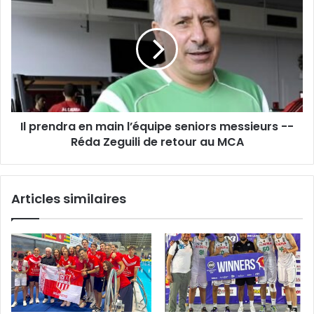
prendra
en
main
l’équipe
seniors
messieurs
-
-
Il prendra en main l’équipe seniors messieurs --
Réda
Zeguili
Réda Zeguili de retour au MCA
de
retour
au
Articles similaires
MCA