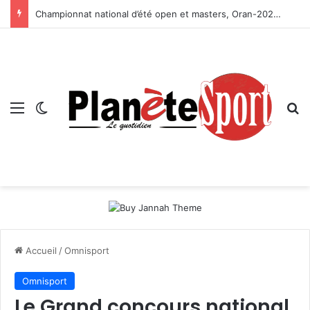
Championnat national d’été open et masters, Oran-2026 — Le CRB s’adjuge le titre
Menu
Switch skin
R
Accueil
/
Omnisport
Omnisport
Le Grand concours national