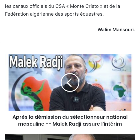
les canaux officiels du CSA « Monte Cristo » et de la
Fédération algérienne des sports équestres.
Walim Mansouri.
Après
la
démission
du
sélectionneur
national
masculine
-
-
Après la démission du sélectionneur national
Malek
Radji
masculine -- Malek Radji assure l’intérim
assure
l’intérim
Il