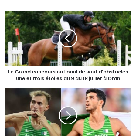
Le
Grand
concours
national
de
saut
d'obstacles
une
et
Le Grand concours national de saut d'obstacles
trois
étoiles
une et trois étoiles du 9 au 18 juillet à Oran
du
9
17e
au
Edition
18
de
juillet
la
à
Ligue
Oran
de
Diamant
2026