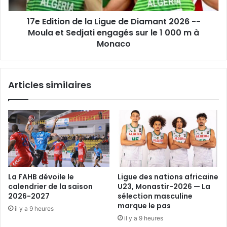
-
17e Edition de la Ligue de Diamant 2026 --
-
Moula
Moula et Sedjati engagés sur le 1 000 m à
et
Monaco
Sedjati
engagés
sur
Articles similaires
le
1
000
m
à
Monaco
La FAHB dévoile le
Ligue des nations africaine
calendrier de la saison
U23, Monastir-2026 — La
2026-2027
sélection masculine
marque le pas
il y a 9 heures
il y a 9 heures