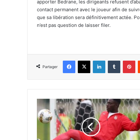
apporter Bedrane, les dirigeants refusent d’aba
contact permanent avec le joueur afin de suivre
que sa libération sera définitivement actée. Pou
n’est pas question de laisser filer.
Facebook
X
Linkedin
Tumblr
Pi
Partager
Ahoua
vers
un
incroyable
rebondissement
?