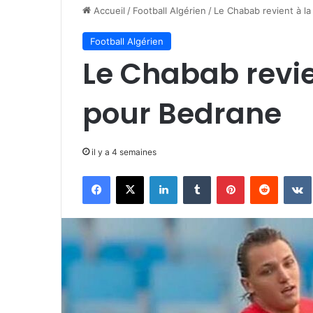
Accueil
/
Football Algérien
/
Le Chabab revient à l
Football Algérien
Le Chabab revie
pour Bedrane
il y a 4 semaines
Facebook
X
Linkedin
Tumblr
Pinterest
Reddit