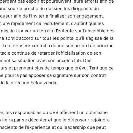
perdent pas espoir et poursuivent leurs efforts afin de
une source proche du dossier, les dirigeants du
ueur afin de l’inviter à finaliser son engagement.
nclure rapidement ce recrutement, d’autant que les
rmis de trouver un terrain d’entente sur l’ensemble des
e sont d’accord sur tous les points, qu’il s’agisse de la
s. Le défenseur central a donné son accord de principe
acle continue de retarder l’officialisation de son
vement sa situation avec son ancien club. Des
ours et prennent plus de temps que prévu. Tant que ce
ne pourra pas apposer sa signature sur son contrat
de la direction belouizdadie.
er, les responsables du CRB affichent un optimisme
 finira par se décanter et que le défenseur rejoindra
scients de l’expérience et du leadership que peut