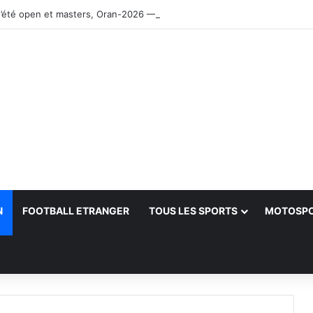
’été open et masters, Oran-2026 — Le CRB s’adjuge le titre
N
FOOTBALL ETRANGER
TOUS LES SPORTS
MOTOSP
her