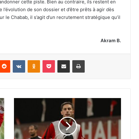
ndonner cette piste. Bien au contraire, ils restent en
 l’évolution de son dossier et d’être prêts à agir dès
r le Chabab, il s’agit d’un recrutement stratégique qu’il
Akram B.
nterest
Reddit
VKontakte
Odnoklassniki
Pocket
Partager par email
Imprimer
Bouzok
signe
pour
quatre
ans